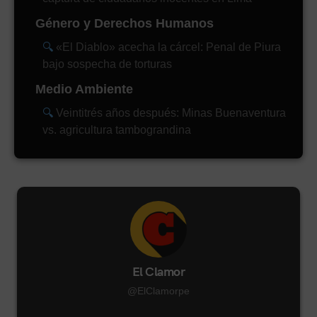
Género y Derechos Humanos
«El Diablo» acecha la cárcel: Penal de Piura
bajo sospecha de torturas
Medio Ambiente
Veintitrés años después: Minas Buenaventura
vs. agricultura tambograndina
El Clamor
@ElClamorpe