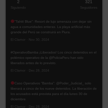
2
321
Siguiendo
Seguidores
"Tahití Blue": Resort de lujo amenaza con dejar sin
agua a comunidades enteras. La playa artificial más
grande del Perú se construirá en Piura.
El Clamor · Nov 30, 2024
#OperativoBamba ¡Liberados! Los cinco detenidos en el
polémico operativo de la @PoliciaPeru han sido
liberados antes de lo previsto.
El Clamor · Dec 28, 2024
Caso Operativos "Bamba": @Poder_Judicial_ solo
liberará a cinco de los nueve detenidos. La liberación de
los acusados está prevista para el día lunes 30 de
diciembre.
El Clamor · Dec 28, 2024