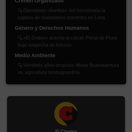
Crimen Organizado
Operativos «bamba»: Así funcionaría la
captura de ciudadanos inocentes en Lima
Género y Derechos Humanos
«El Diablo» acecha la cárcel: Penal de Piura
bajo sospecha de torturas
Medio Ambiente
Veintitrés años después: Minas Buenaventura
vs. agricultura tambograndina
El Clamor