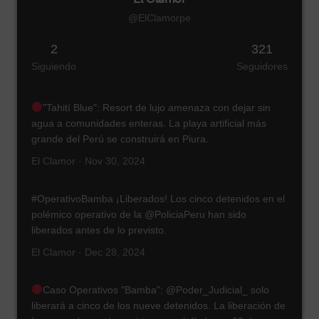
@ElClamorpe
2
321
Siguiendo
Seguidores
"Tahití Blue": Resort de lujo amenaza con dejar sin
agua a comunidades enteras. La playa artificial más
grande del Perú se construirá en Piura.
El Clamor · Nov 30, 2024
#OperativoBamba ¡Liberados! Los cinco detenidos en el
polémico operativo de la @PoliciaPeru han sido
liberados antes de lo previsto.
El Clamor · Dec 28, 2024
Caso Operativos "Bamba": @Poder_Judicial_ solo
liberará a cinco de los nueve detenidos. La liberación de