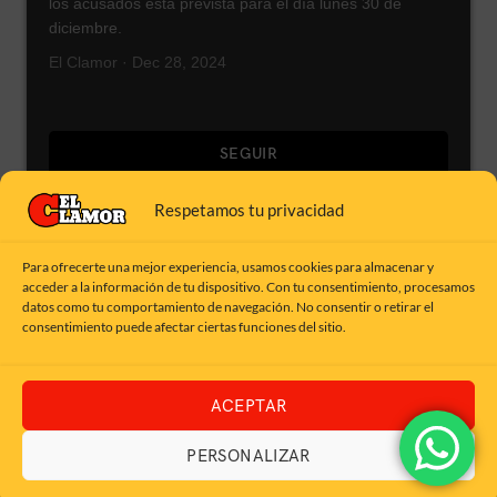
los acusados está prevista para el día lunes 30 de
diciembre.
El Clamor · Dec 28, 2024
SEGUIR
Respetamos tu privacidad
Para ofrecerte una mejor experiencia, usamos cookies para almacenar y
acceder a la información de tu dispositivo. Con tu consentimiento, procesamos
Aviso Legal
datos como tu comportamiento de navegación. No consentir o retirar el
consentimiento puede afectar ciertas funciones del sitio.
Política de Cookies
Política de Privacidad
Términos y Condiciones de
ACEPTAR
Uso
PERSONALIZAR
© 2026 Grupo El Clamor. Todos los derechos reservados.