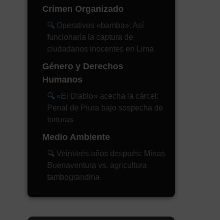
Crimen Organizado
Operativos «bamba»: Así
funcionaría la captura de
ciudadanos inocentes en Lima
Género y Derechos
Humanos
«El Diablo» acecha la cárcel:
Penal de Piura bajo sospecha de
torturas
Medio Ambiente
Veintitrés años después: Minas
Buenaventura vs. agricultura
tambograndina