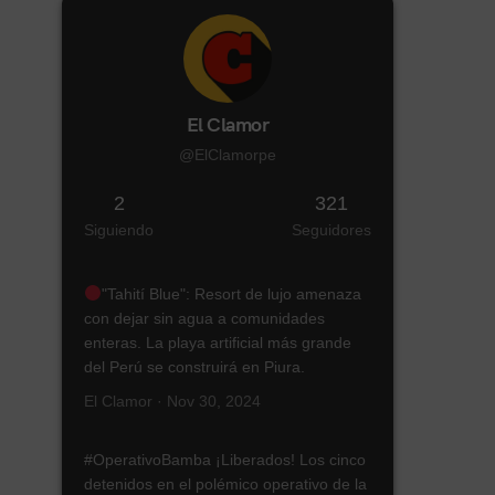
El Clamor
@ElClamorpe
2
321
Siguiendo
Seguidores
"Tahití Blue": Resort de lujo amenaza
con dejar sin agua a comunidades
enteras. La playa artificial más grande
del Perú se construirá en Piura.
El Clamor · Nov 30, 2024
#OperativoBamba ¡Liberados! Los cinco
detenidos en el polémico operativo de la