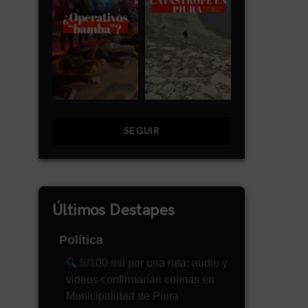
SEGUIR
Últimos Destapes
Política
S/100 mil por una ruta: audio y
videos confirmarían coimas en
Municipalidad de Piura